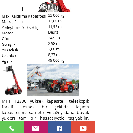
: 33.000 kg
Max. Kaldırma Kapasitesi
: 12,00 m
Metraj Sınıfı
: 11,92 m
Yerleştirme Yüksekliği
: ​Deutz
Motor
: 245 hp
Güç
: 2,98 m
Genişlik
: 3,60 m
Yükseklik
: 8,37 m
Uzunluk
: 49.000 kg
Ağırlık
MHT 12330 yüksek kapasiteli teleskopik
forklift, esnek bir şekilde taşıma
kapasitesine sahiptir ve ağır, daha büyük
yükleri tam bir hassasiyetle taşıyabilir.
Mevcut çok sayıda uyumlu ataşman, MHT
12330'u gerçek anlamda çok yönlü forklifte