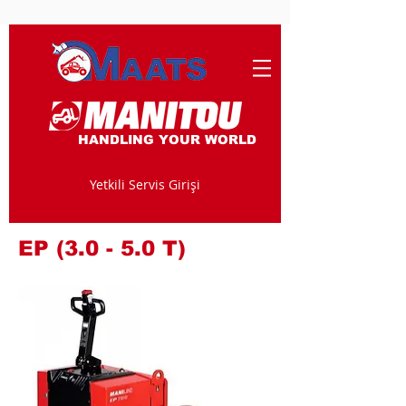
HANDLING YOUR WORLD
Yetkili Servis Girişi
EP (3.0 - 5.0 T)