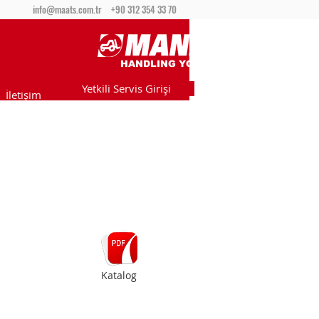
info@maats.com.tr
+90 312 354 33 70
HANDLING YOUR WORLD
Yetkili Servis Girişi
İletişim
Katalog