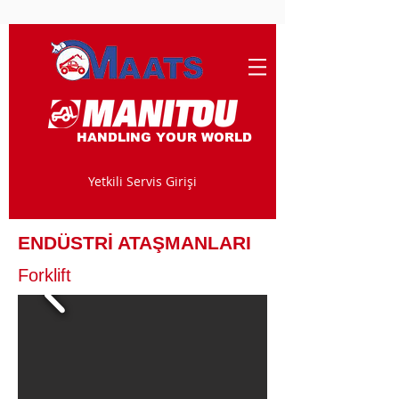
HANDLING YOUR WORLD
Yetkili Servis Girişi
ENDÜSTRİ ATAŞMANLARI
Forklift